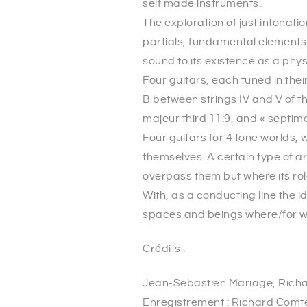
self made instruments.
The exploration of just intonati
partials, fundamental elements 
sound to its existence as a ph
Four guitars, each tuned in their
B between strings IV and V of the 
majeur third 11:9, and « septimal
Four guitars for 4 tone worlds, w
themselves. A certain type of a
overpass them but where its role
With, as a conducting line the i
spaces and beings where/for wh
Crédits :
Jean-Sebastien Mariage, Richa
Enregistrement : Richard Comt