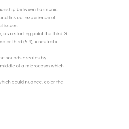
lationship between harmonic
and link our experience of
al issues…
, as a starting point the third G
ajor third (5:4), « neutral »
t the sounds creates by
e middle of a microcosm which
 which could nuance, color the