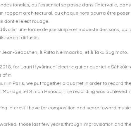
es tonales, ou l’essentiel se passe dans l’intervalle, dans 
 rapport architectural, ou chaque note pourra être poser « 
 dont elle est rouage.
e dévoiler une forme de joie simple et modeste des sons, qui
ls seront diffusés.
t Jean-Sebastien, à Riitta Nelimaarka, et à Taku Sugimoto.
2018, for Lauri Hyvärinen’ electric guitar quartet « Sähkökit
of it.
auri in Paris, we put together a quartet in order to record the
Mariage, et Simon Henocq. The recording was achieved in a
rowing interest I have for composition and score toward mus
 worked, those last few years,through improvisation and the