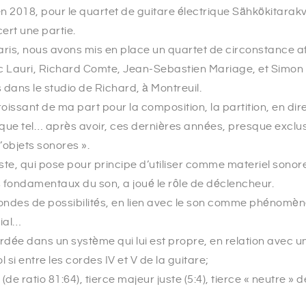
n 2018, pour le quartet de guitare électrique Sähkökitarakv
ert une partie.
ris, nous avons mis en place un quartet de circonstance afi
vec Lauri, Richard Comte, Jean-Sebastien Mariage, et Simon
dans le studio de Richard, à Montreuil.
 croissant de ma part pour la composition, la partition, en di
ue tel… après avoir, ces dernières années, presque exclusi
d’objets sonores ».
ste, qui pose pour principe d’utiliser comme materiel sonore
 fondamentaux du son, a joué le rôle de déclencheur.
des de possibilités, en lien avec le son comme phénomèn
ial…
dée dans un système qui lui est propre, en relation avec u
l si entre les cordes IV et V de la guitare;
e ratio 81:64), tierce majeur juste (5:4), tierce « neutre » de