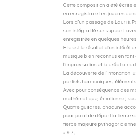
Cette composition a été écrite e
en enregistra et en joua en conc
Lors d’un passage de Lauri à Pa
son intégralité sur support: a
enregistrée en quelques heures 
Elle est le résultat d’un intérêt
musique bien reconnus en tant q
l’improvisation et la création « 
La découverte de l’intonation ju
partiels harmoniques, éléments
Avec pour conséquence des mon
mathématique, émotionnel, soc
Quatre guitares, chacune accor
pour point de départ la tierce so
tierce majeure pythagoricienne (d
» 9:7;