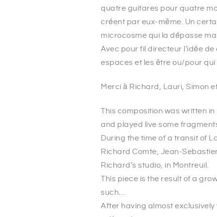
quatre guitares pour quatre mond
créent par eux-même. Un certain
microcosme qui la dépasse mais
Avec pour fil directeur l’idée d
espaces et les être ou/pour qui i
Merci à Richard, Lauri, Simon e
This composition was written in 
and played live some fragments 
During the time of a transit of L
Richard Comte, Jean-Sebastien 
Richard’s studio, in Montreuil.
This piece is the result of a g
such…
After having almost exclusively