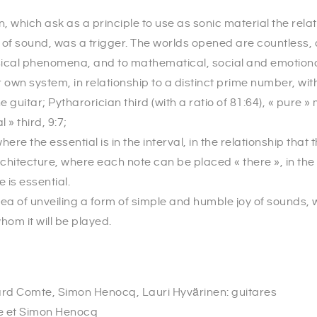
on, which ask as a principle to use as sonic material the re
of sound, was a trigger. The worlds opened are countless, 
ysical phenomena, and to mathematical, social and emotion
 own system, in relationship to a distinct prime number, with
guitar; Pytharorician third (with a ratio of 81:64), « pure » m
 » third, 9:7;
here the essential is in the interval, in the relationship tha
rchitecture, where each note can be placed « there », in th
 is essential.
dea of unveiling a form of simple and humble joy of sounds,
om it will be played.
rd Comte, Simon Henocq, Lauri Hyvärinen: guitares
e et Simon Henocq