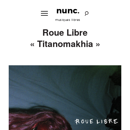
S
k
nunc.
i
p
musiques libres
t
Roue Libre
o
c
« Titanomakhia »
o
n
t
e
n
t